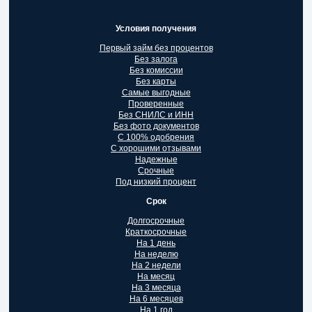
Условия получения
Первый займ без процентов
Без залога
Без комиссии
Без карты
Самые выгодные
Проверенные
Без СНИЛС и ИНН
Без фото документов
С 100% одобрения
С хорошими отзывами
Надежные
Срочные
Под низкий процент
Срок
Долгосрочные
Краткосрочные
На 1 день
На неделю
На 2 недели
На месяц
На 3 месяца
На 6 месяцев
На 1 год