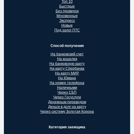
Топ 10
Быстрые
Без проверок
Мгновенные
Экспресс
Новые
Под залог ПТС
Способ получения
На банковский счет
На кошелек
На банковскую карту
На карту Сбербанка
На карту МИР
На Юмани
На номер телефона
Наличными
Через СБП
Через Госуслуги
Денежным переводом
Деньги в долг на карту
Через систему Золотая Корона
Категория заемщика