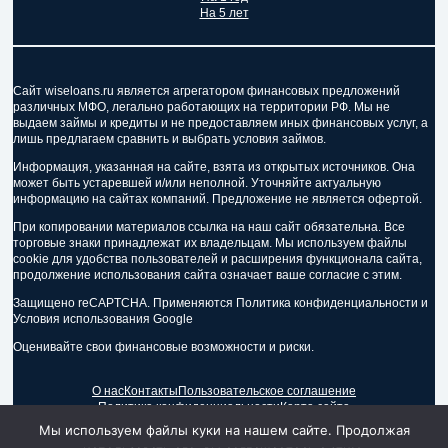
На 5 лет
Сайт wiseloans.ru является агрегатором финансовых предложений
различных МФО, легально работающих на территории РФ. Мы не
выдаем займы и кредиты и не предоставляем иных финансовых услуг, а
лишь предлагаем сравнить и выбрать условия займов.
Информация, указанная на сайте, взята из открытых источников. Она
может быть устаревшей и/или неполной. Уточняйте актуальную
информацию на сайтах компаний. Предложение не является офертой.
При копировании материалов ссылка на наш сайт обязательна. Все
торговые знаки принадлежат их владельцам. Мы используем файлы
cookie для удобства пользователей и расширения функционала сайта,
продолжение использования сайта означает ваше согласие с этим.
Защищено reCAPTCHA. Применяются Политика конфиденциальности и
Условия использования Google
Оценивайте свои финансовые возможности и риски.
О нас
Контакты
Пользовательское соглашение
Политика конфиденциальности
Карта сайта
Мы используем файлы куки на нашем сайте. Продолжая
©
2026
— wiseloans.ru