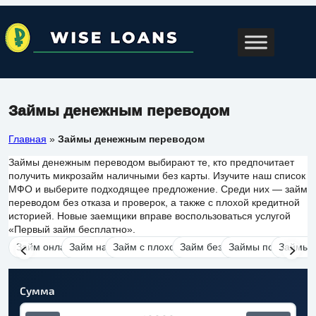
Займы денежным переводом
Главная
»
Займы денежным переводом
Займы денежным переводом выбирают те, кто предпочитает
получить микрозайм наличными без карты. Изучите наш список
МФО и выберите подходящее предложение. Среди них — займ
переводом без отказа и проверок, а также с плохой кредитной
историей. Новые заемщики вправе воспользоваться услугой
«Первый займ бесплатно».
Займ онлайн
Займ на карту
Займ с плохой кредитной историей
Займ без отказа
Займы под залог 
Займы б
Сумма