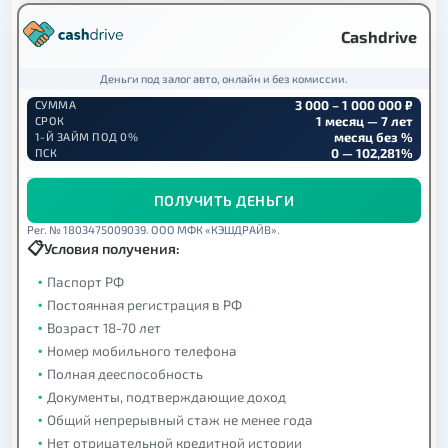
Cashdrive
Деньги под залог авто, онлайн и без комиссии.
3 000 – 1 000 000 ₽
СУММА
1 месяц — 7 лет
СРОК
месяц без %
1-Й ЗАЙМ ПОД 0%
0 — 102,281%
ПСК
ПОЛУЧИТЬ ДЕНЬГИ
Рег. № 1803475009039. ООО МФК «КЭШДРАЙВ».
Условия получения:
Паспорт РФ
Постоянная регистрация в РФ
Возраст 18-70 лет
Номер мобильного телефона
Полная дееспособность
Документы, подтверждающие доход
Общий непрерывный стаж не менее года
Нет отрицательной кредитной истории