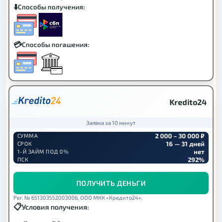
Способы получения:
Способы погашения:
Kredito24
Заявка за 10 минут
2 000 – 30 000 ₽
СУММА
16 — 31 дней
СРОК
нет
1-Й ЗАЙМ ПОД 0%
292%
ПСК
ПОЛУЧИТЬ ДЕНЬГИ
Рег. № 651303552003006. ООО МКК «Кредито24».
Условия получения: