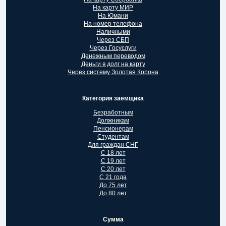
На карту МИР
На Юмани
На номер телефона
Наличными
Через СБП
Через Госуслуги
Денежным переводом
Деньги в долг на карту
Через систему Золотая Корона
Категория заемщика
Безработным
Должникам
Пенсионерам
Студентам
Для граждан СНГ
С 18 лет
С 19 лет
С 20 лет
С 21 года
До 75 лет
До 80 лет
Сумма