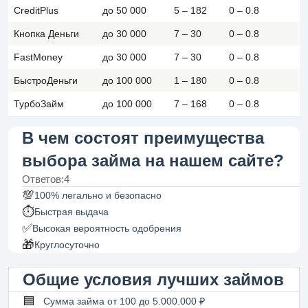
CreditPlus
до 50 000
5 – 182
0 – 0.8
Кнопка Деньги
до 30 000
7 – 30
0 – 0.8
FastMoney
до 30 000
7 – 30
0 – 0.8
БыстроДеньги
до 100 000
1 – 180
0 – 0.8
ТурбоЗайм
до 100 000
7 – 168
0 – 0.8
В чем состоят преимущества
выбора займа на нашем сайте?
Ответов:4
💯
100% легально и безопасно
⏱
Быстрая выдача
✅
Высокая вероятность одобрения
🎁
Круглосуточно
Общие условия лучших займов
🟦
Сумма займа от 100 до 5.000.000 ₽