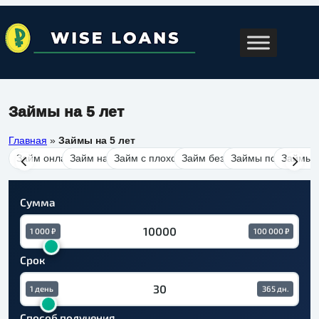
Займы на 5 лет
Главная
»
Займы на 5 лет
Займ онлайн
Займ на карту
Займ с плохой кредитной историей
Займ без отказа
Займы под залог 
Займы б
Сумма
1 000 ₽
100 000 ₽
Срок
1 день
365 дн.
Способ получения