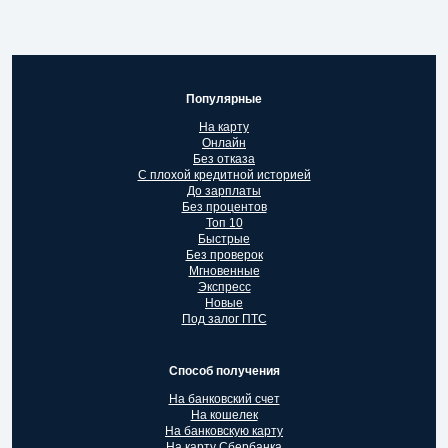
Популярные
На карту
Онлайн
Без отказа
С плохой кредитной историей
До зарплаты
Без процентов
Топ 10
Быстрые
Без проверок
Мгновенные
Экспресс
Новые
Под залог ПТС
Способ получения
На банковский счет
На кошелек
На банковскую карту
На карту Сбербанка