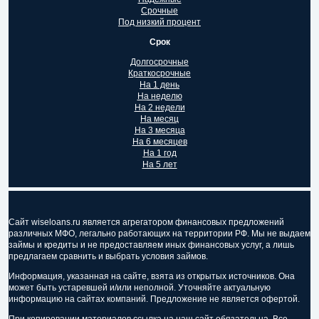
Срочные
Под низкий процент
Срок
Долгосрочные
Краткосрочные
На 1 день
На неделю
На 2 недели
На месяц
На 3 месяца
На 6 месяцев
На 1 год
На 5 лет
Сайт wiseloans.ru является агрегатором финансовых предложений
различных МФО, легально работающих на территории РФ. Мы не выдаем
займы и кредиты и не предоставляем иных финансовых услуг, а лишь
предлагаем сравнить и выбрать условия займов.
Информация, указанная на сайте, взята из открытых источников. Она
может быть устаревшей и/или неполной. Уточняйте актуальную
информацию на сайтах компаний. Предложение не является офертой.
При копировании материалов ссылка на наш сайт обязательна. Все